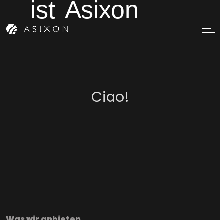
ist
Asixon
Tung!
Was wir anbieten